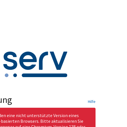
ung
Hilfe
den eine nicht unterstützte Version eines
asierten Browsers. Bitte aktualisieren Sie
rowser auf eine Chromium-Version 138 oder